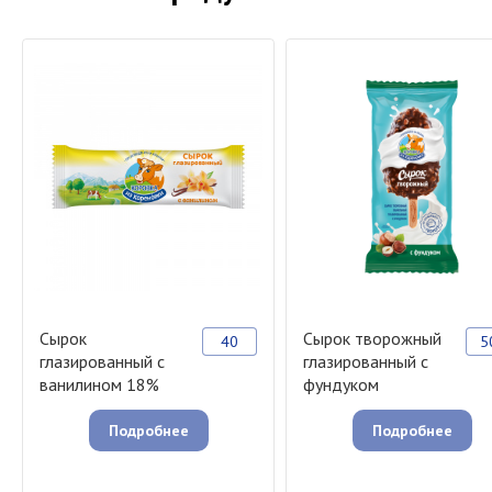
Сырок
Сырок творожный
40
5
глазированный с
глазированный с
ванилином 18%
фундуком
Подробнее
Подробнее