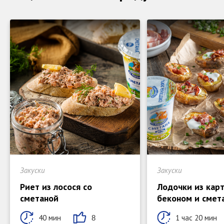
Закуски
Закуски
Риет из лосося со
Лодочки из кар
сметаной
беконом и смет
40 мин
1 час 20 мин
8