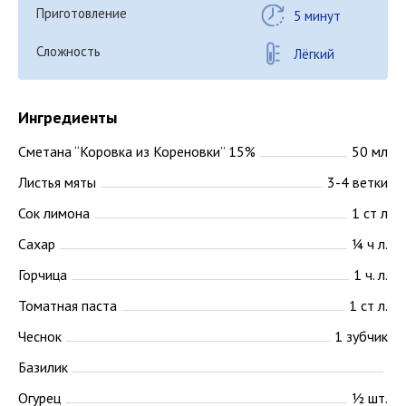
Приготовление
5 минут
Сложность
Лёгкий
Ингредиенты
Сметана “Коровка из Кореновки” 15%
50 мл
Листья мяты
3-4 ветки
Сок лимона
1 ст л
Сахар
¼ ч л.
Горчица
1 ч. л.
Томатная паста
1 ст л.
Чеснок
1 зубчик
Базилик
Огурец
½ шт.