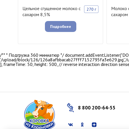
Цельное сгущенное молоко с
Молоко 
270 г
сахаром 8,5%
сахаром 
Подробнее
/** * Подгрузка 360 миниатюр */ document.addEventListener("DOMCont
'/upload/iblock/126/126a8afbbacab27fff7152795fa3e629.jpg','
], frameTime: 50, height: 500, // reverse interaction direction sense: -
8 800 200-64-55