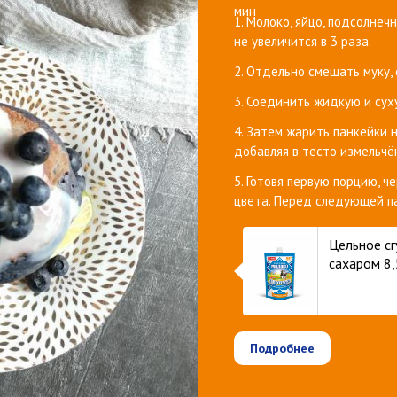
мин
1. Молоко, яйцо, подсолнеч
не увеличится в 3 раза.
2. Отдельно смешать муку, с
3. Соединить жидкую и суху
4. Затем жарить панкейки 
добавляя в тесто измельчё
5. Готовя первую порцию, ч
цвета. Перед следующей па
Цельное с
сахаром 8,
Подробнее