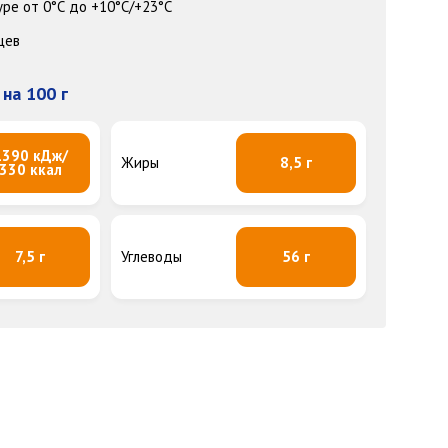
ре от 0°С до +10°С/+23°С
цев
на 100 г
1390 кДж/
Жиры
8,5 г
330 ккал
7,5 г
Углеводы
56 г