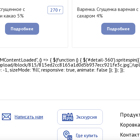
сгущенное с
Варенка. Сгущенка вареная с
270 г
и какао 5%
сахаром 4%
Подробнее
Подробнее
entLoaded", () => { $(function () { $('#detail-360').spritespin({ 
/upload/iblock/815/815ed2cc8165a1d0d5b937ecc921fe3c.jpg','/u
1, sizeMode: 'fill', responsive: true, animate: false }); }); });
Продук
Написать нам
Экскурсия
Коровка
Контак
Где купить