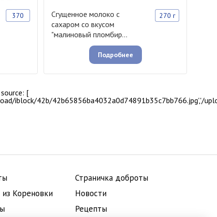
Сгущенное молоко с
Цель
370
270 г
сахаром со вкусом
саха
"малиновый пломбир...
Подробнее
source: [
pload/iblock/42b/42b65856ba4032a0d74891b35c7bb766.jpg','/up
ты
Страничка доброты
 из Кореновки
Новости
ты
Рецепты