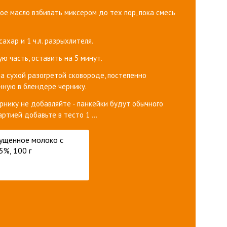
ное масло взбивать миксером до тех пор, пока смесь
ахар и 1 ч.л. разрыхлителя.
ю часть, оставить на 5 минут.
на сухой разогретой сковороде, постепенно
нную в блендере чернику.
ернику не добавляйте - панкейки будут обычного
ртией добавьте в тесто 1 ...
гущенное молоко с
5%, 100 г