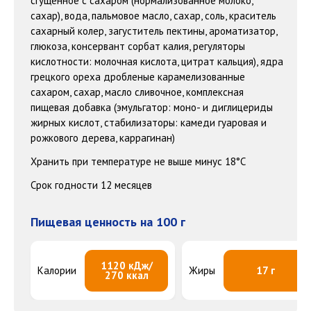
сгущенное с сахаром (нормализованное молоко,
сахар), вода, пальмовое масло, сахар, соль, краситель
сахарный колер, загуститель пектины, ароматизатор,
глюкоза, консервант сорбат калия, регуляторы
кислотности: молочная кислота, цитрат кальция), ядра
грецкого ореха дробленые карамелизованные
сахаром, сахар, масло сливочное, комплексная
пищевая добавка (эмульгатор: моно- и диглицериды
жирных кислот, стабилизаторы: камеди гуаровая и
рожкового дерева, каррагинан)
Хранить при температуре не выше минус 18°С
Срок годности 12 месяцев
Пищевая ценность на 100 г
1120 кДж/
Калории
Жиры
17 г
270 ккал