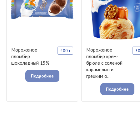
Мороженое
Мороженое
400 г
30
пломбир
пломбир крем-
шоколадный 15%
брюле с соленой
карамелью и
грецким о...
Подробнее
Подробнее