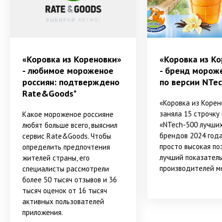
«Коровка из Кореновки»
«Коровка из К
- любимое мороженое
- бренд морож
россиян: подтверждено
по версии NTe
Rate&Goods*
«Коровка из Корен
заняла 15 строчку
Какое мороженое россияне
«NTech-500 лучши
любят больше всего, выяснил
брендов 2024 года
сервис Rate&Goods. Чтобы
просто высокая поз
определить предпочтения
лучший показател
жителей страны, его
производителей м
специалисты рассмотрели
более 50 тысяч отзывов и 36
тысяч оценок от 16 тысяч
активных пользователей
приложения.