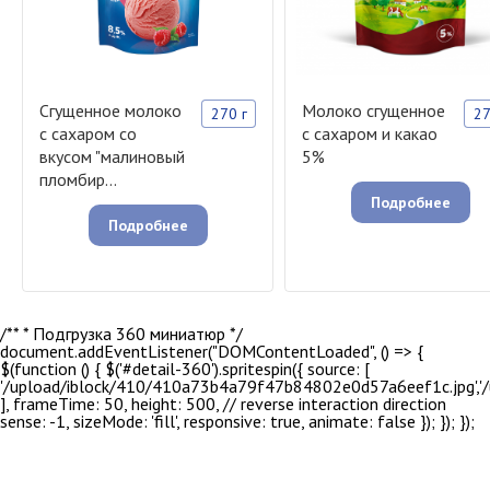
Сгущенное молоко
Молоко сгущенное
270 г
27
с сахаром со
с сахаром и какао
вкусом "малиновый
5%
пломбир...
Подробнее
Подробнее
/** * Подгрузка 360 миниатюр */
document.addEventListener("DOMContentLoaded", () => {
$(function () { $('#detail-360').spritespin({ source: [
'/upload/iblock/410/410a73b4a79f47b84802e0d57a6eef1c.jpg','
], frameTime: 50, height: 500, // reverse interaction direction
sense: -1, sizeMode: 'fill', responsive: true, animate: false }); }); });