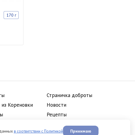
170 г
ты
Страничка доброты
 из Кореновки
Новости
ты
Рецепты
Принимаю
й данных
в соответствии с Политикой