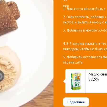
мин
1. Для теста яйца взбить с
2. Соду погасить, добавив 
уксуса, и вылить в миску с 
3. Добавить в молоко 3,4-6
⠀
4. В 2 захода всыпать в т
миксером, чтобы не было к
5. Добавить оставшееся мо
перемешать. ⠀
Масло сли
82,5%
Подробнее