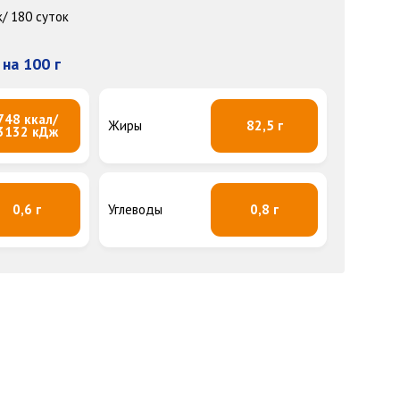
/ 180 суток
на 100 г
748 ккал/
Жиры
82,5 г
3132 кДж
0,6 г
Углеводы
0,8 г