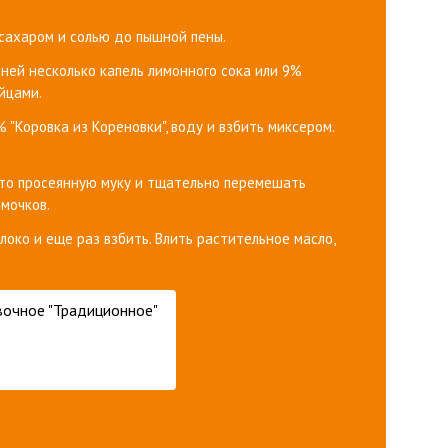
 сахаром и солью до пышной пены. ⠀
к ней несколько капель лимонного сока или 9%
яйцами. ⠀
% "Коровка из Кореновки", воду и взбить миксером.
есто просеянную муку и тщательно перемешать
омочков. ⠀
локо и еще раз взбить. Влить растительное масло,
вочное "Традиционное"