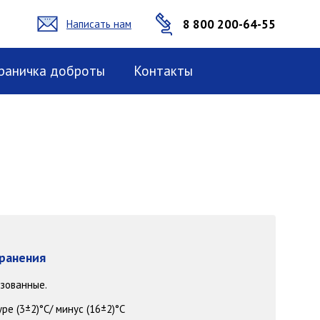
8 800 200-64-55
Написать нам
раничка доброты
Контакты
хранения
изованные.
е (3±2)°С/ минус (16±2)°С