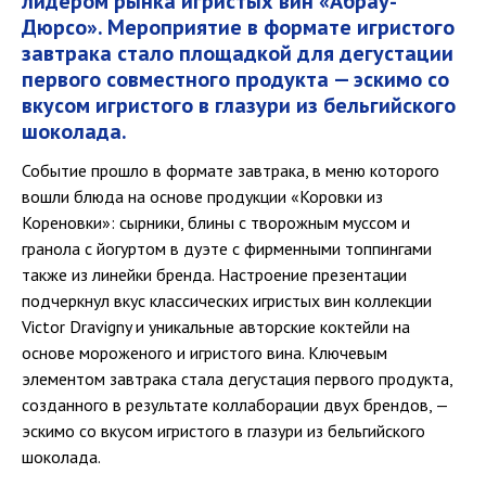
лидером рынка игристых вин «Абрау-
Дюрсо». Мероприятие в формате игристого
завтрака стало площадкой для дегустации
первого совместного продукта — эскимо со
вкусом игристого в глазури из бельгийского
шоколада.
Событие прошло в формате завтрака, в меню которого
вошли блюда на основе продукции «Коровки из
Кореновки»: сырники, блины с творожным муссом и
гранола с йогуртом в дуэте с фирменными топпингами
также из линейки бренда. Настроение презентации
подчеркнул вкус классических игристых вин коллекции
Victor Dravigny и уникальные авторские коктейли на
основе мороженого и игристого вина. Ключевым
элементом завтрака стала дегустация первого продукта,
созданного в результате коллаборации двух брендов, —
эскимо со вкусом игристого в глазури из бельгийского
шоколада.