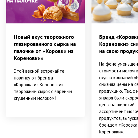
Новый вкус творожного
Бренд «Коровк
глазированного сырка на
Кореновки» сн
палочке от «Коровки из
на свою проду
Кореновки»
На фоне уменьшен
стоимости молочно
Этой весной встречайте
группа компаний «
новинку от бренда
снизила цены на с
«Коровка из Кореновки» —
продукцию. Так, с 
творожный сырок с вареным
января были скор
сгущенным молоком!
цены на широкий
ассортимент моло
продуктов, выпуск
брендом «Коровка
Кореновки».