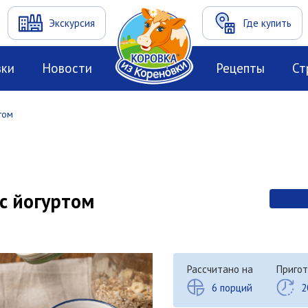
Экскурсия
Где купить
вки
Новости
Рецепты
Ст
том
с йогуртом
Рассчитано на
Пригот
6 порций
2