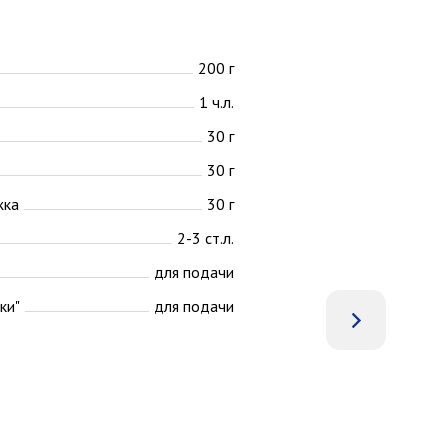
200 г
1 ч.л.
30 г
30 г
жка
30 г
2-3 ст.л.
для подачи
ки"
для подачи