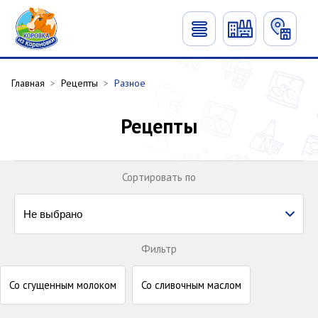
Главная
>
Рецепты
>
Разное
Рецепты
Сортировать по
Не выбрано
Не выбрано
Фильтр
Новинки
Со сгущенным молоком
Со сливочным маслом
Сначала популярные рецепты