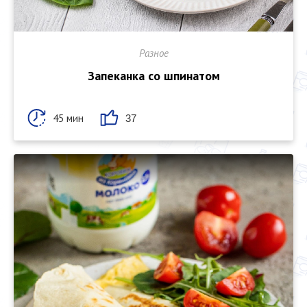
Разное
Запеканка со шпинатом
45 мин
37