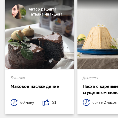
Автор рецепта:
Татьяна Иванцова
Выпечка
Десерты
Маковое наслаждение
Пасха с варены
сгущенным мол
60 минут
более 2 часов
31