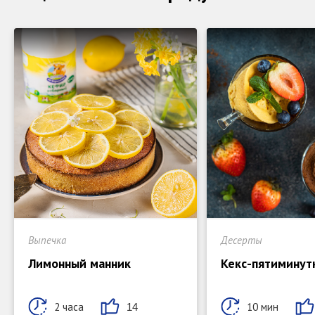
Выпечка
Десерты
Лимонный манник
Кекс-пятиминут
2 часа
10 мин
14