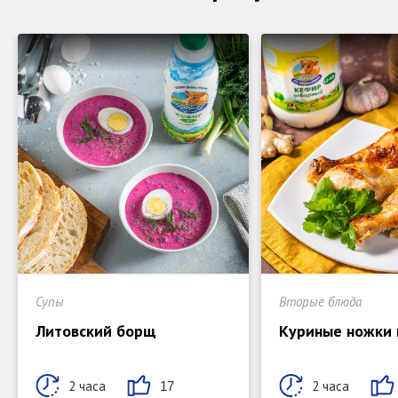
Супы
Вторые блюда
Литовский борщ
Куриные ножки 
2 часа
2 часа
17