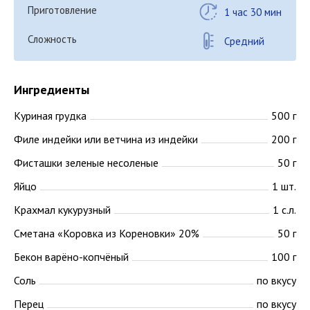
Приготовление
1 час 30 мин
Сложность
Средний
Ингредиенты
Куриная грудка
500 г
Филе индейки или ветчина из индейки
200 г
Фисташки зеленые несоленые
50 г
Яйцо
1 шт.
Крахмал кукурузный
1 с.л.
Сметана «Коровка из Кореновки» 20%
50 г
Бекон варёно-копчёный
100 г
Соль
по вкусу
Перец
по вкусу