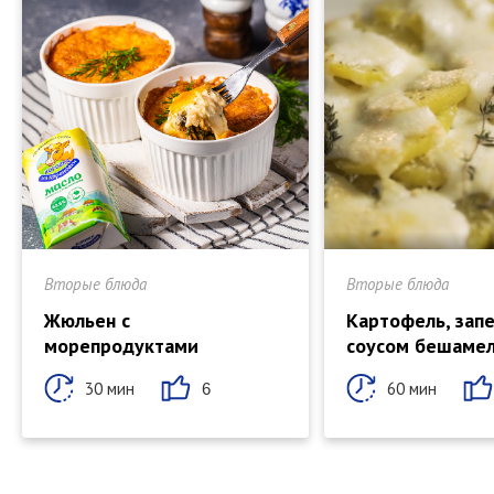
Вторые блюда
Вторые блюда
Жюльен с
Картофель, зап
морепродуктами
соусом бешаме
30 мин
60 мин
6