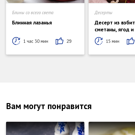
Блины со всего света
Десерты
Блинная лазанья
Десерт из взби
сметаны, ягод и
1 час 30 мин
15 мин
29
Вам могут понравится