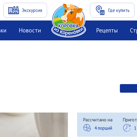
Экскурсия
Где купить
вки
Новости
Рецепты
Ст
Рассчитано на
Пригот
4 порций
1