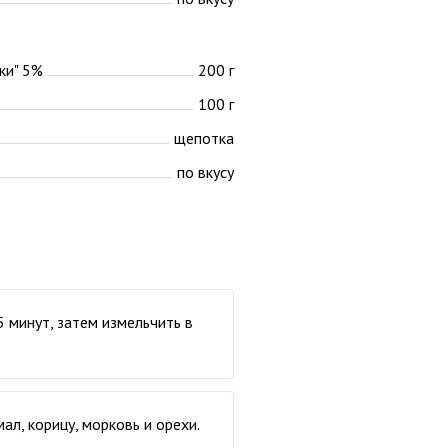
ки" 5%
200 г
100 г
щепотка
по вкусу
 минут, затем измельчить в
ал, корицу, морковь и орехи.