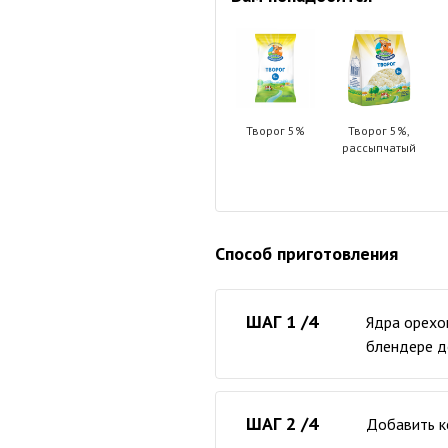
Творог 5%
Творог 5%,
рассыпчатый
Способ приготовления
ШАГ 1 /4
Ядра орехо
блендере до
ШАГ 2 /4
Добавить ке