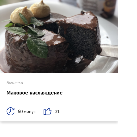
Выпечка
В
Маковое наслаждение
П
60 минут
31