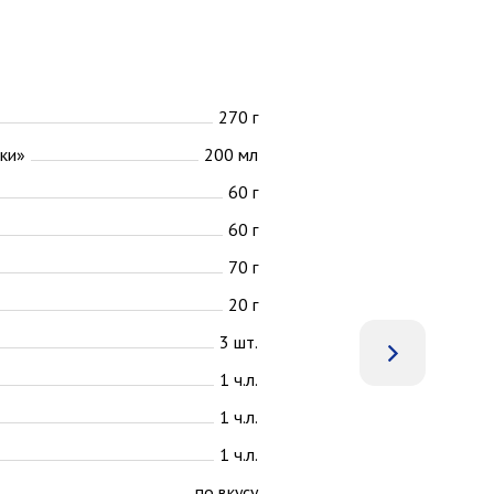
270 г
ки»
200 мл
60 г
60 г
70 г
20 г
3 шт.
1 ч.л.
1 ч.л.
1 ч.л.
по вкусу