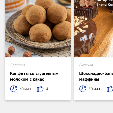
Елена Ко
Десерты
Выпечка
Конфеты со сгущенным
Шоколадно-бан
молоком с какао
маффины
40 мин
60 мин.
4