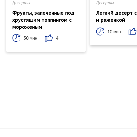
Десерты
Десерты
Фрукты, запеченные под
Легкий десерт 
хрустящим топпингом с
и ряженкой
мороженым
10 мин
50 мин
4