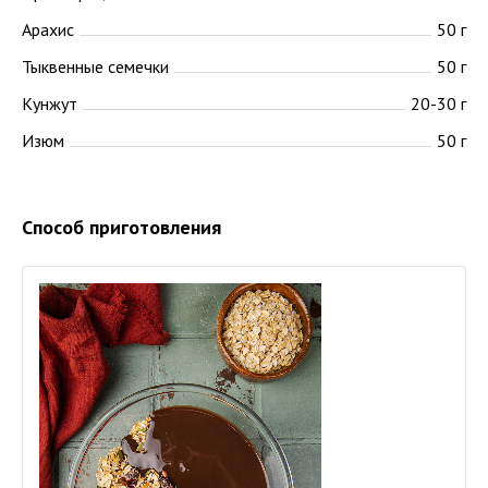
Арахис
50 г
Тыквенные семечки
50 г
Кунжут
20-30 г
Изюм
50 г
Способ приготовления