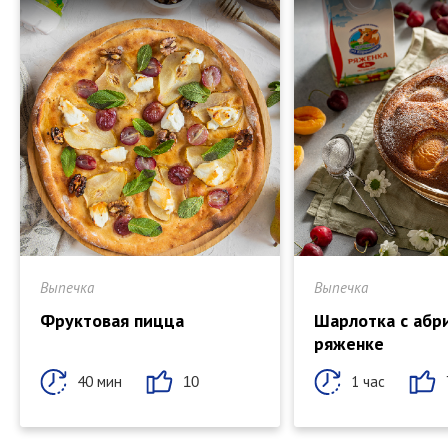
Выпечка
Выпечка
Фруктовая пицца
Шарлотка с абр
ряженке
40 мин
1 час
10