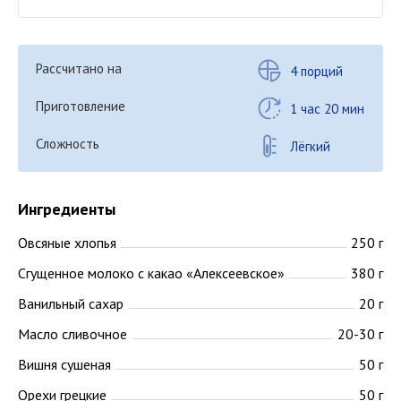
Рассчитано на
4 порций
Приготовление
1 час 20 мин
Сложность
Лёгкий
Ингредиенты
Овсяные хлопья
250 г
Сгущенное молоко с какао «Алексеевское»
380 г
Ванильный сахар
20 г
Масло сливочное
20-30 г
Вишня сушеная
50 г
Орехи грецкие
50 г