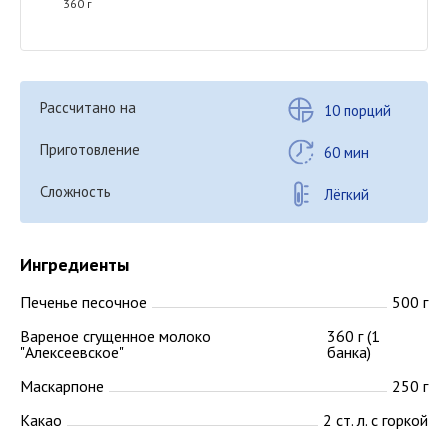
360 г
Рассчитано на
10 порций
Приготовление
60 мин
Сложность
Лёгкий
Ингредиенты
Печенье песочное
500 г
Вареное сгущенное молоко
360 г (1
"Алексеевское"
банка)
Маскарпоне
250 г
Какао
2 ст. л. с горкой