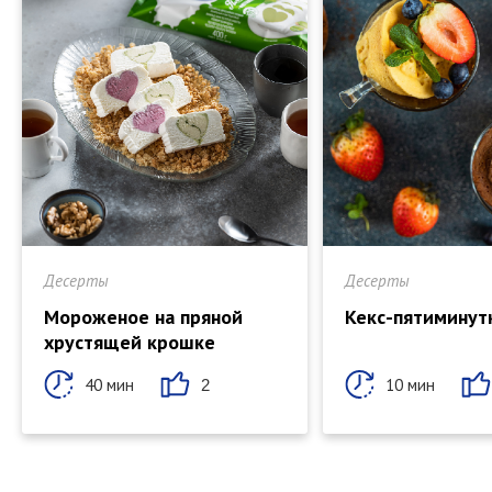
Десерты
Десерты
Мороженое на пряной
Кекс-пятиминут
хрустящей крошке
40 мин
10 мин
2