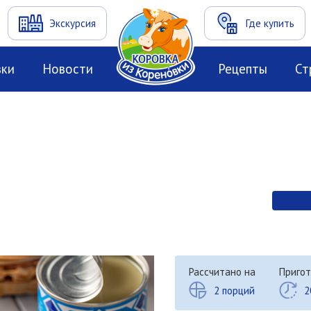
Экскурсия
Где купить
вки
Новости
Рецепты
Ст
Рассчитано на
Пригот
2 порций
2