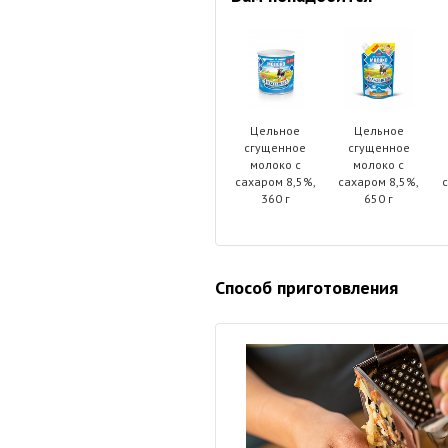
Цельное
Цельное
сгущенное
сгущенное
молоко с
молоко с
сахаром 8,5%,
сахаром 8,5%,
с
360 г
650 г
Способ приготовления