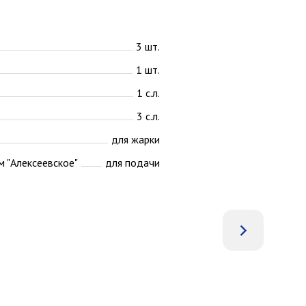
3 шт.
1 шт.
1 с.л.
3 с.л.
для жарки
м "Алексеевское"
для подачи