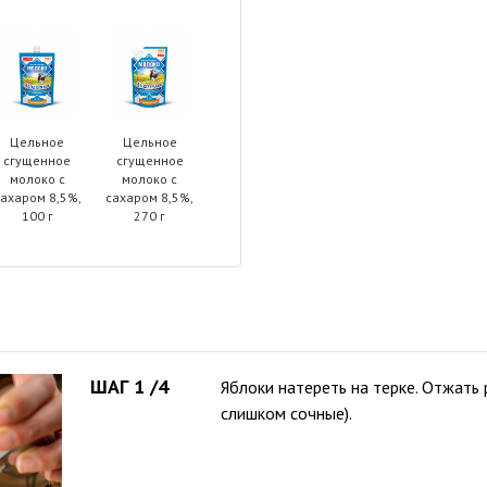
Цельное
Цельное
сгущенное
сгущенное
молоко с
молоко с
ахаром 8,5%,
сахаром 8,5%,
100 г
270 г
ШАГ 1 /4
Яблоки натереть на терке. Отжать 
слишком сочные).