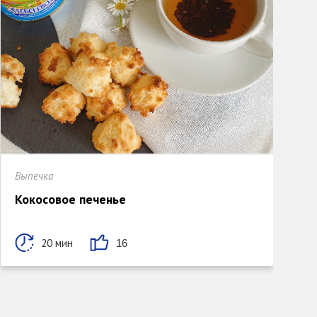
Выпечка
Д
Кокосовое печенье
20 мин
16